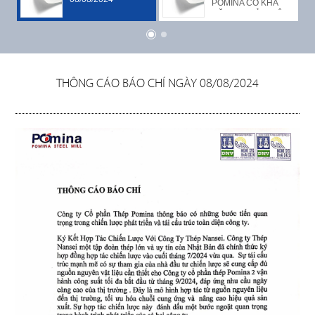
ĐÃ CHẠY 80 - 90%
THÉP 1 TRIỆU KẾT
POMINA CÓ KHẢ
CÔNG SUẤT
HỢP GIỮA LÒ CAO
NĂNG BỊ HỦY NIÊM
CÔNG
VÀ LÒ ĐIỆN CÔNG
YẾT VÌ CHẬM NỘP
NGHỆ CONSTEEL
BCTC KIỂM TOÁN
SẢN XUẤT TỪ
2023
NGHỆ
QUẶNG GIÚP
NÂNG CAO CHẤT
THÔNG CÁO BÁO CHÍ NGÀY 08/08/2024
LƯỢNG VÀ NĂNG
LỰC SẢN XUẤT
-
SẢN
PHẨM
PHÂN
PHỐI
CÔNG
TRÌNH